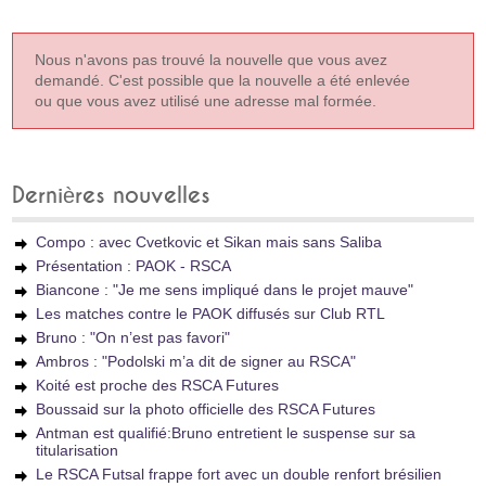
Nous n'avons pas trouvé la nouvelle que vous avez
demandé. C'est possible que la nouvelle a été enlevée
ou que vous avez utilisé une adresse mal formée.
Dernières nouvelles
Compo : avec Cvetkovic et Sikan mais sans Saliba
Présentation : PAOK - RSCA
Biancone : "Je me sens impliqué dans le projet mauve"
Les matches contre le PAOK diffusés sur Club RTL
Bruno : "On n’est pas favori"
Ambros : "Podolski m’a dit de signer au RSCA"
Koité est proche des RSCA Futures
Boussaid sur la photo officielle des RSCA Futures
Antman est qualifié:Bruno entretient le suspense sur sa
titularisation
Le RSCA Futsal frappe fort avec un double renfort brésilien