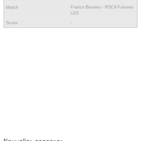
Francs Borains - RSCA Futures
U23
-