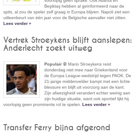
voorlopig geen sprake. Ook Atlanta en
Beşiktaş hebben al geïnformeerd naar de
spits, al zou de speler zelf graag in Europa blijven. Napoli ziet een
uitleenbeurt van één jaar voor de Belgische aanvaller niet zitten.
Lees verder »
Vertrek Stroeykens blijft aanslepen:
Anderlecht zoekt uitweg
Populair ②
Mario Stroeykens reist
donderdag niet mee naar Griekenland voor
de Europa League-wedstrijd tegen PAOK. De
21-jarige middenvelder kampt met een lichte
blessure en blijft uit voorzorg aan de kant.
Zijn afwezigheid verandert echter weinig aan
zijn huidige situatie, want ook sportief lijkt hij
voorlopig geen prominente rol te spelen.
Lees verder »
Transfer Ferry bijna afgerond