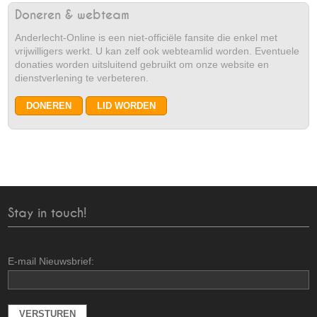
Doneren & webteam
Anderlecht-Online is een niet-officiële fansite die enkel met
vrijwilligers werkt. U kan zelf ook webteamlid worden. Eventuele
donaties worden uitsluitend gebruikt om onze website en
dienstverlening te verbeteren.
Stay in touch!
E-mail Nieuwsbrief: