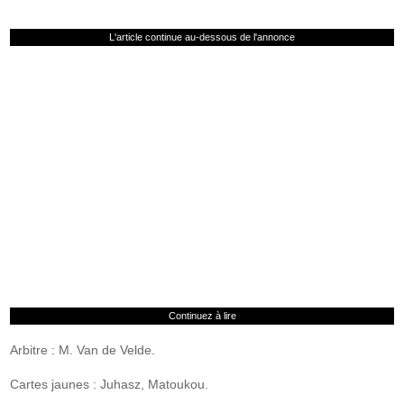
L'article continue au-dessous de l'annonce
Continuez à lire
Arbitre : M. Van de Velde.
Cartes jaunes : Juhasz, Matoukou.