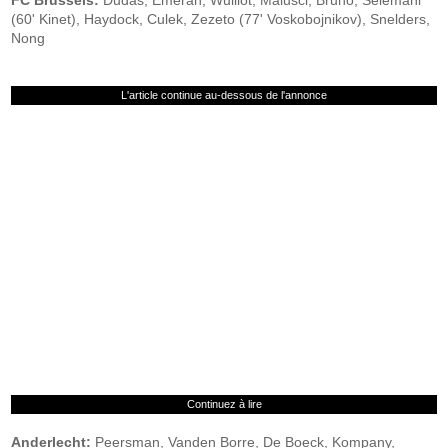
FC Brussels:
Dudas, Emeran, Wuillot, Malusci, Bruno, Selemani
(60' Kinet), Haydock, Culek, Zezeto (77' Voskobojnikov), Snelders,
Nong
L'article continue au-dessous de l'annonce
Continuez à lire
Anderlecht:
Peersman, Vanden Borre, De Boeck, Kompany,