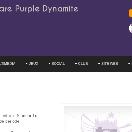
are Purple Dynamite
LTIMEDIA
JEUX
SOCIAL
CLUB
SITE WEB
entre le Standard et
de période.