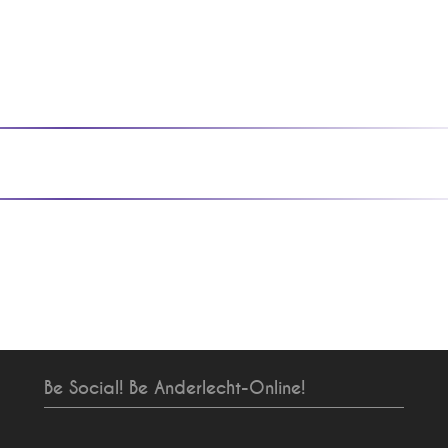
Be Social! Be Anderlecht-Online!