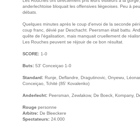
Les Rouches ont directement pris leurs visiteurs à la gorge,
anderlechtoise bloquait les offensives liègeoises. Peu à peu,
débats.
Quelques minutes après le coup d'envoi de la seconde péri
coup franc, dévié par Deschacht. Peersman était battu. Ande
quête de l'égalisation, mais manquait cruellement de réali
Les Rouches peuvent se réjouir de ce bon résultat.
SCORE:
1-0
Buts:
53' Conceiçao 1-0
Standard:
Runje, Deflandre, Dragutinovic, Onyewu, Léonard
Conceiçao, Tchité (85' Kovalenko)
Anderlecht:
Peersman, Zewlakow, De Boeck, Kompany, Desc
Rouge
personne
Arbitre:
De Bleeckere
Spectateurs:
24.000