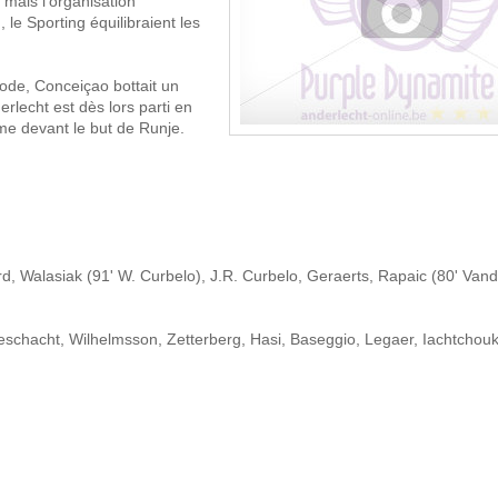
 mais l'organisation
 le Sporting équilibraient les
ode, Conceiçao bottait un
rlecht est dès lors parti en
sme devant le but de Runje.
, Walasiak (91' W. Curbelo), J.R. Curbelo, Geraerts, Rapaic (80' Van
hacht, Wilhelmsson, Zetterberg, Hasi, Baseggio, Legaer, Iachtchou