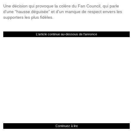
Une décision qui provoque la colère du Fan Council, qui parle
d'une “hausse déguisée” et d'un manque de respect envers les
supporters les plus fidèles.
L'article continue au-dessous de l'annonce
Continuez à lire