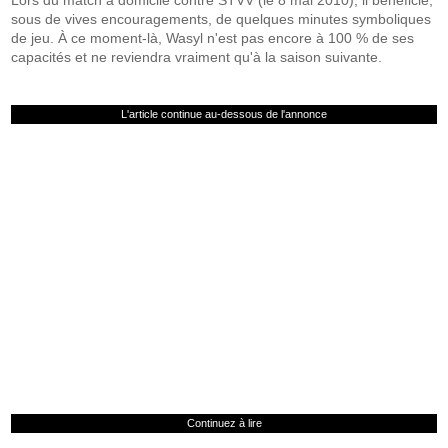
Lors du match à domicile contre STVV (le 8 mai 2010), il bénéficie,
sous de vives encouragements, de quelques minutes symboliques
de jeu. À ce moment-là, Wasyl n'est pas encore à 100 % de ses
capacités et ne reviendra vraiment qu'à la saison suivante.
L'article continue au-dessous de l'annonce
Continuez à lire