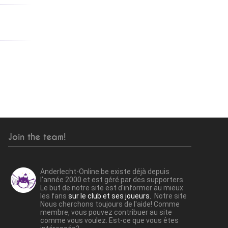
Join the team!
Anderlecht-Online.be existe déjà depuis
l'année 2000 et est géré par des supporters.
Le but de notre site est d'informer au mieux
les fans
sur le club et ses joueurs.
Notre site
Nous cherchons toujours de l'aide! Comme
membre, vous pouvez contribuer au site
comme vous voulez. Est-ce que vous êtes