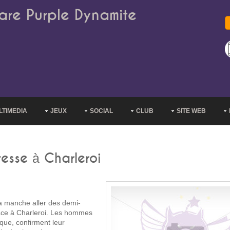
are Purple Dynamite
LTIMEDIA
JEUX
SOCIAL
CLUB
SITE WEB
tesse à Charleroi
a manche aller des demi-
 face à Charleroi. Les hommes
que, confirment leur