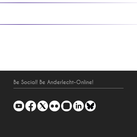
Be Social! Be Anderlecht-Online!