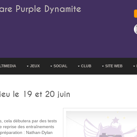
are Purple Dynamite
LTIMEDIA
JEUX
SOCIAL
CLUB
SITE WEB
eu le 19 et 20 juin
, cela débutera par des tests
ne reprise des entraînements
a préparation : Nathan-Dylan