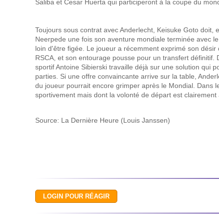
Saliba et Cesar Huerta qui participeront à la coupe du mon
Toujours sous contrat avec Anderlecht, Keisuke Goto doit, e
Neerpede une fois son aventure mondiale terminée avec le J
loin d'être figée. Le joueur a récemment exprimé son désir 
RSCA, et son entourage pousse pour un transfert définitif. D
sportif Antoine Sibierski travaille déjà sur une solution qui po
parties. Si une offre convaincante arrive sur la table, Ander
du joueur pourrait encore grimper après le Mondial. Dans le
sportivement mais dont la volonté de départ est clairement 
Source: La Dernière Heure (Louis Janssen)