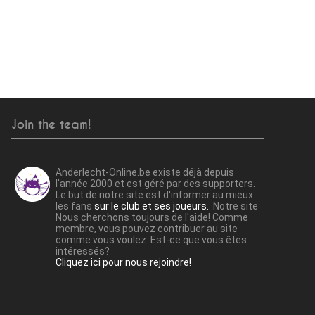
Join the team!
Anderlecht-Online.be existe déjà depuis
l'année 2000 et est géré par des supporters.
Le but de notre site est d'informer au mieux
les fans
sur le club et ses joueurs.
Notre site
Nous cherchons toujours de l'aide! Comme
membre, vous pouvez contribuer au site
comme vous voulez. Est-ce que vous êtes
intéressés?
Cliquez ici pour nous rejoindre!