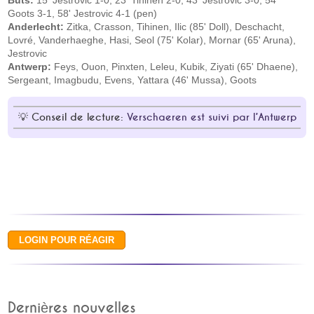
Buts:
15' Jestrovic 1-0, 23' Tihinen 2-0, 43' Jestrovic 3-0, 54'
Goots 3-1, 58' Jestrovic 4-1 (pen)
Anderlecht:
Zitka, Crasson, Tihinen, Ilic (85' Doll), Deschacht,
Lovré, Vanderhaeghe, Hasi, Seol (75' Kolar), Mornar (65' Aruna),
Jestrovic
Antwerp:
Feys, Ouon, Pinxten, Leleu, Kubik, Ziyati (65' Dhaene),
Sergeant, Imagbudu, Evens, Yattara (46' Mussa), Goots
Conseil de lecture:
Verschaeren est suivi par l’Antwerp
Dernières nouvelles