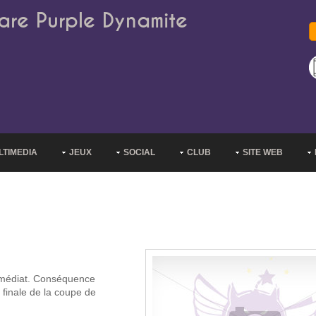
are Purple Dynamite
LTIMEDIA
JEUX
SOCIAL
CLUB
SITE WEB
immédiat. Conséquence
a finale de la coupe de