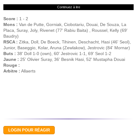
Continuez à lire
Score :
1 - 2
Mons :
Van de Putte, Gorniak, Ciobotariu, Douai, De Souza, La
Placa, Suray, Joly, Rivenet (77' Rabiu Baita) , Roussel, Kelly (69'
Baudry)
RSCA :
Zitka, Doll, De Boeck, Tihinen, Deschacht, Hasi (46' Seol),
Junior, Baseggio, Kolar, Aruna (Zewlakow), Jestrovic (84' Mornar)
Buts :
38' Doll 1-0 (own), 60' Jestrovic 1-1, 69' Seol 1-2
Jaune :
25' Olivier Suray, 36' Besnik Hasi, 52' Mustapha Douai
Rouge :
Arbitre :
Allaerts