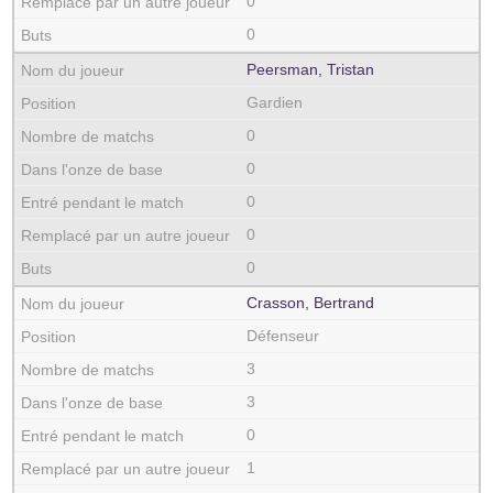
0
0
Peersman, Tristan
Gardien
0
0
0
0
0
Crasson, Bertrand
Défenseur
3
3
0
1