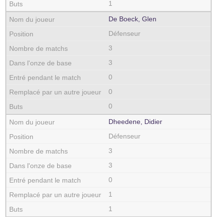
1
De Boeck, Glen
Défenseur
3
3
0
0
0
Dheedene, Didier
Défenseur
3
3
0
1
1