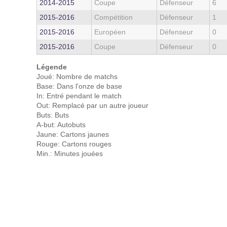
2014‑2015
Coupe
Défenseur
6
2015‑2016
Compétition
Défenseur
1
2015‑2016
Européen
Défenseur
0
2015‑2016
Coupe
Défenseur
0
Légende
Joué: Nombre de matchs
Base: Dans l'onze de base
In: Entré pendant le match
Out: Remplacé par un autre joueur
Buts: Buts
A-but: Autobuts
Jaune: Cartons jaunes
Rouge: Cartons rouges
Min.: Minutes jouées