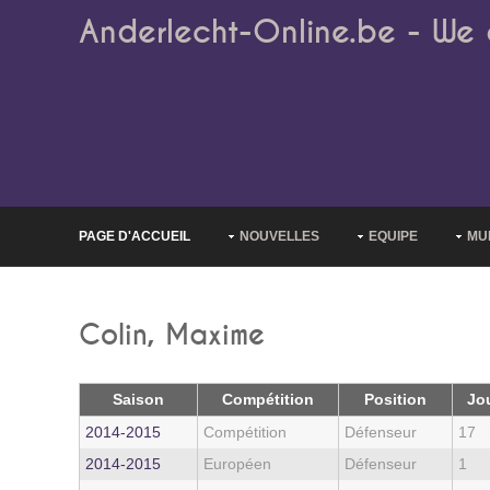
Anderlecht-Online.be - We 
PAGE D'ACCUEIL
NOUVELLES
EQUIPE
MU
Colin, Maxime
Saison
Compétition
Position
Jo
2014‑2015
Compétition
Défenseur
17
2014‑2015
Européen
Défenseur
1