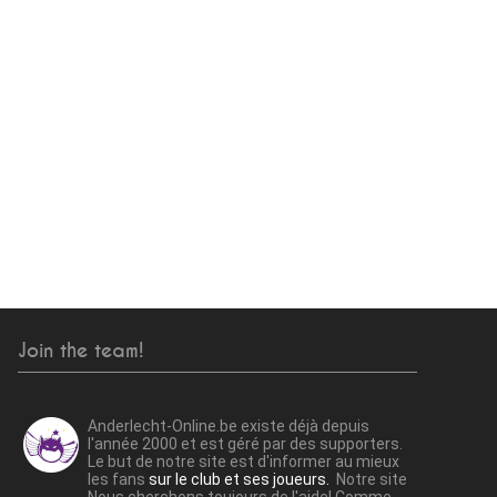
Join the team!
Anderlecht-Online.be existe déjà depuis
l'année 2000 et est géré par des supporters.
Le but de notre site est d'informer au mieux
les fans
sur le club et ses joueurs.
Notre site