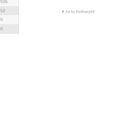
506
52
▼ Ad by Refinery89
0
0