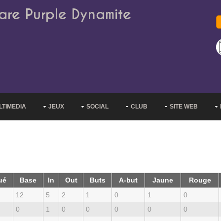
are Purple Dynamite
LTIMEDIA
JEUX
SOCIAL
CLUB
SITE WEB
ué
Base
In
Out
Buts
A-but
Jaune
Rouge
12
5
2
1
0
1
0
0
1
0
0
0
0
0