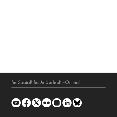
Be Social! Be Anderlecht-Online!