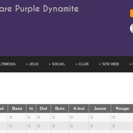
are Purple Dynamite
LTIMEDIA
JEUX
SOCIAL
CLUB
SITE WEB
ué
Base
In
Out
Buts
A-but
Jaune
Rouge
0
0
0
0
0
0
0
0
0
0
0
0
0
0