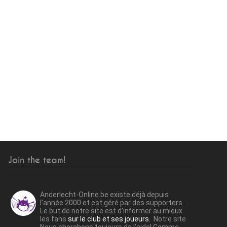
Join the team!
Anderlecht-Online.be existe déjà depuis
l'année 2000 et est géré par des supporters.
Le but de notre site est d'informer au mieux
les fans
sur le club et ses joueurs.
Notre site