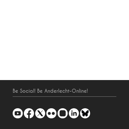
Be Social! Be Anderlecht-Online!