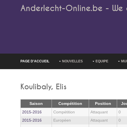
Anderlecht-Online.be - We 
PAGE D'ACCUEIL
NOUVELLES
EQUIPE
MU
Koulibaly, Elis
Saison
Compétition
Position
Jo
2015‑2016
Compétition
Attaquant
0
2015‑2016
Européen
Attaquant
0