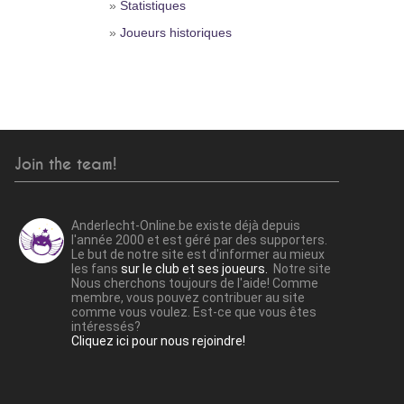
»
Statistiques
»
Joueurs historiques
Join the team!
Anderlecht-Online.be existe déjà depuis
l'année 2000 et est géré par des supporters.
Le but de notre site est d'informer au mieux
les fans
sur le club et ses joueurs.
Notre site
Nous cherchons toujours de l'aide! Comme
membre, vous pouvez contribuer au site
comme vous voulez. Est-ce que vous êtes
intéressés?
Cliquez ici pour nous rejoindre!