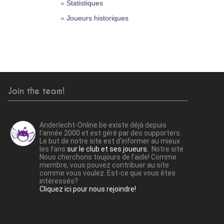
»
Statistiques
»
Joueurs historiques
Join the team!
Anderlecht-Online.be existe déjà depuis
l'année 2000 et est géré par des supporters.
Le but de notre site est d'informer au mieux
les fans
sur le club et ses joueurs.
Notre site
Nous cherchons toujours de l'aide! Comme
membre, vous pouvez contribuer au site
comme vous voulez. Est-ce que vous êtes
intéressés?
Cliquez ici pour nous rejoindre!