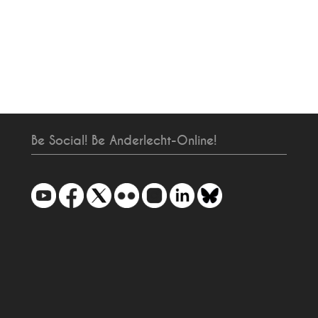
Be Social! Be Anderlecht-Online!