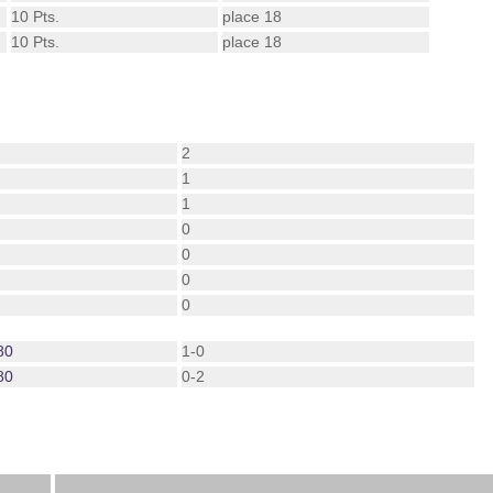
10 Pts.
place 18
10 Pts.
place 18
2
1
1
0
0
0
0
80
1-0
80
0-2