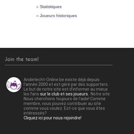
»
Statistiques
»
Joueurs historiques
Join the team!
Anderlecht-Online.be existe déjà depuis
l'année 2000 et est géré par des supporters.
Le but de notre site est d'informer au mieux
les fans
sur le club et ses joueurs.
Notre site
Nous cherchons toujours de l'aide! Comme
membre, vous pouvez contribuer au site
comme vous voulez. Est-ce que vous êtes
intéressés?
Cliquez ici pour nous rejoindre!