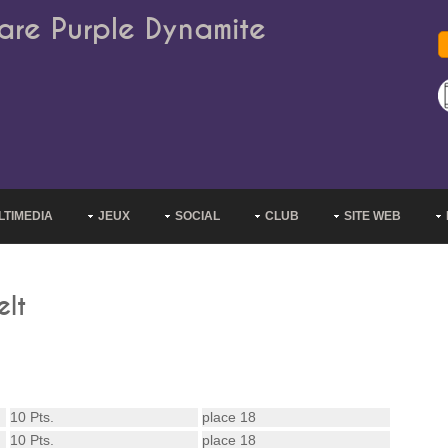
are Purple Dynamite
LTIMEDIA
JEUX
SOCIAL
CLUB
SITE WEB
elt
10 Pts.
place 18
10 Pts.
place 18