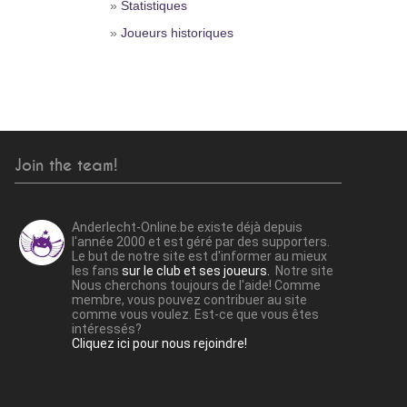
»
Statistiques
»
Joueurs historiques
Join the team!
Anderlecht-Online.be existe déjà depuis
l'année 2000 et est géré par des supporters.
Le but de notre site est d'informer au mieux
les fans
sur le club et ses joueurs.
Notre site
Nous cherchons toujours de l'aide! Comme
membre, vous pouvez contribuer au site
comme vous voulez. Est-ce que vous êtes
intéressés?
Cliquez ici pour nous rejoindre!