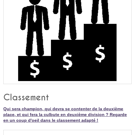
Classement
Qui sera champion, qui devra se contenter de la deuxième
place, et qui fera la culbute en deuxième division ? Regarde
en un coup d'oeil dans le classement adapté !