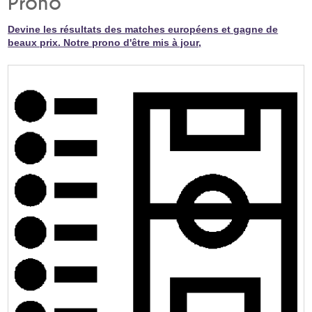
Prono
Devine les résultats des matches européens et gagne de
beaux prix. Notre prono d'être mis à jour,