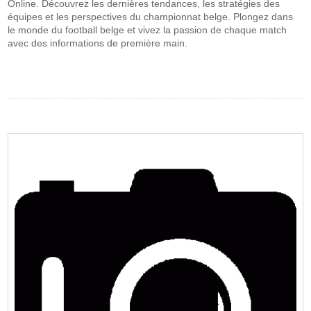
Online. Découvrez les dernières tendances, les stratégies des
équipes et les perspectives du championnat belge. Plongez dans
le monde du football belge et vivez la passion de chaque match
avec des informations de première main.