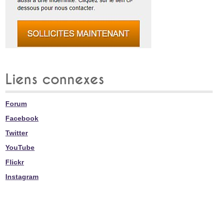
Liens connexes
Forum
Facebook
Twitter
YouTube
Flickr
Instagram