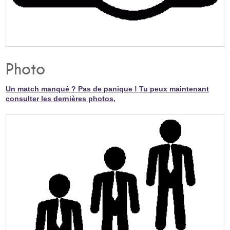
Photo
Un match manqué ? Pas de panique ! Tu peux maintenant
consulter les dernières photos,