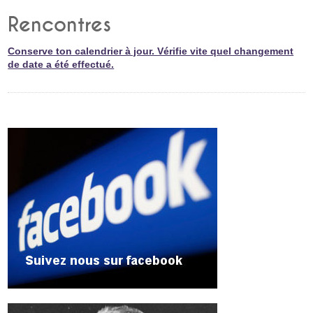
Rencontres
Conserve ton calendrier à jour. Vérifie vite quel changement
de date a été effectué.