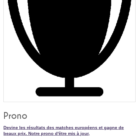
Prono
Devine les résultats des matches européens et gagne de
beaux prix. Notre prono d'être mis à jour,