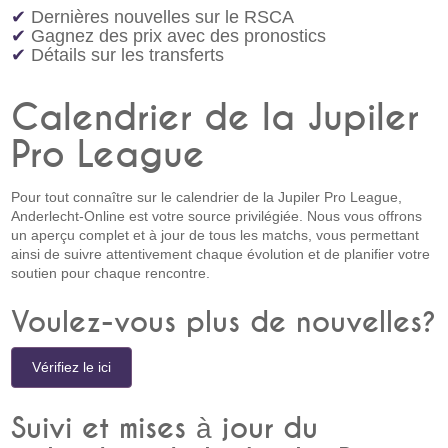
✔
Dernières nouvelles sur le RSCA
✔
Gagnez des prix avec des pronostics
✔
Détails sur les transferts
Calendrier de la Jupiler
Pro League
Pour tout connaître sur le calendrier de la Jupiler Pro League,
Anderlecht-Online est votre source privilégiée. Nous vous offrons
un aperçu complet et à jour de tous les matchs, vous permettant
ainsi de suivre attentivement chaque évolution et de planifier votre
soutien pour chaque rencontre.
Voulez-vous plus de nouvelles?
Vérifiez le ici
Suivi et mises à jour du