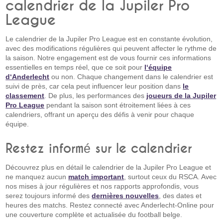
calendrier de la Jupiler Pro
League
Le calendrier de la Jupiler Pro League est en constante évolution,
avec des modifications régulières qui peuvent affecter le rythme de
la saison. Notre engagement est de vous fournir ces informations
essentielles en temps réel, que ce soit pour
l‘équipe
d‘Anderlecht
ou non. Chaque changement dans le calendrier est
suivi de près, car cela peut influencer leur position dans
le
classement
. De plus, les performances des
joueurs de la Jupiler
Pro League
pendant la saison sont étroitement liées à ces
calendriers, offrant un aperçu des défis à venir pour chaque
équipe.
Restez informé sur le calendrier
Découvrez plus en détail le calendrier de la Jupiler Pro League et
ne manquez aucun
match important
, surtout ceux du RSCA. Avec
nos mises à jour régulières et nos rapports approfondis, vous
serez toujours informé des
dernières nouvelles
, des dates et
heures des matchs. Restez connecté avec Anderlecht-Online pour
une couverture complète et actualisée du football belge.