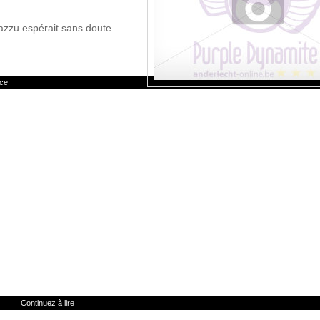
Mazzu espérait sans doute
nce
Continuez à lire