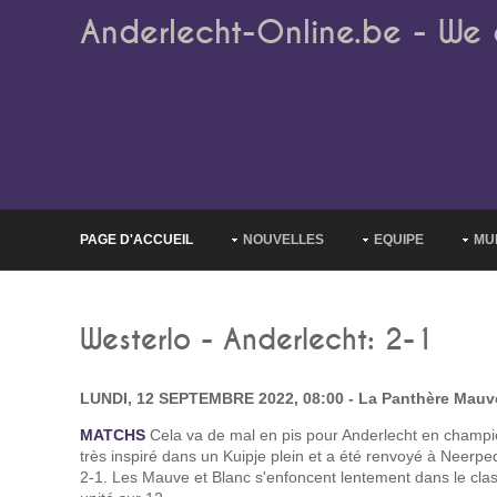
Anderlecht-Online.be - We 
PAGE D'ACCUEIL
NOUVELLES
EQUIPE
MU
Westerlo - Anderlecht: 2-1
LUNDI, 12 SEPTEMBRE 2022, 08:00 - La Panthère Mauv
MATCHS
Cela va de mal en pis pour Anderlecht en champi
très inspiré dans un Kuipje plein et a été renvoyé à Neerpe
2-1. Les Mauve et Blanc s'enfoncent lentement dans le cla