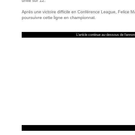
unité sur 12.
Après une victoire difficile en Conférence League, Felice 
poursuivre cette ligne en championnat.
L'article continue au-dessous de l'anno