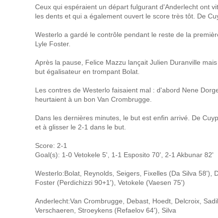
Ceux qui espéraient un départ fulgurant d'Anderlecht ont vi
les dents et qui a également ouvert le score très tôt. De Cu
Westerlo a gardé le contrôle pendant le reste de la premièr
Lyle Foster.
Après la pause, Felice Mazzu lançait Julien Duranville mais
but égalisateur en trompant Bolat.
Les contres de Westerlo faisaient mal : d'abord Nene Dorgel
heurtaient à un bon Van Crombrugge.
Dans les dernières minutes, le but est enfin arrivé. De Cuyp
et à glisser le 2-1 dans le but.
Score: 2-1
Goal(s): 1-0 Vetokele 5', 1-1 Esposito 70', 2-1 Akbunar 82'
Westerlo:Bolat, Reynolds, Seigers, Fixelles (Da Silva 58'),
Foster (Perdichizzi 90+1'), Vetokele (Vaesen 75')
Anderlecht:Van Crombrugge, Debast, Hoedt, Delcroix, Sadiki
Verschaeren, Stroeykens (Refaelov 64'), Silva