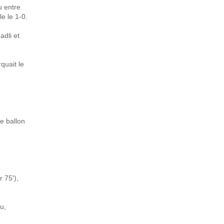
u entre
e le 1-0.
adli et
quait le
le ballon
 75'),
u,