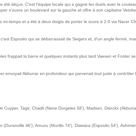
te été déçus. C'est l'équipe locale qui a gagné les duels avec le coutea
yper s'ouvre un boulevard sur la gauche et offre à son capitaine Vetokel
e mi-temps et a été à deux doigts de porter le score à 2-0 via Nacer Ch
 c'est Esposito qui se débarrassait de Seigers et, d'un angle fermé, mar
es frappait la barre et quelques instants plus tard Vaesen et Foster se
er envoyait Akbunar en profondeur qui parvenait tout juste à contrôler 
 De Cuyper, Tagir, Chadli (Nene Dorgeles 58'), Madsen, Dierckx (Akbunar
 (Duranville 46'), Amuzu (Murillo 74'), Diawara (Esposito 54'), Ashimer