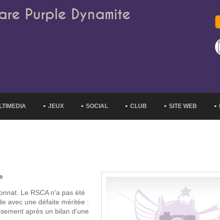
are Purple Dynamite
LTIMEDIA
JEUX
SOCIAL
CLUB
SITE WEB
e
onnat. Le RSCA n'a pas été
de avec une défaite méritée :
ssement après un bilan d'une