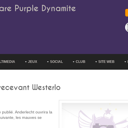
are Purple Dynamite
LTIMEDIA
JEUX
SOCIAL
CLUB
SITE WEB
recevant Westerlo
 publié. Anderlecht ouvrira la
 suivante, les mauves se