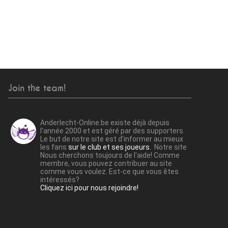
Join the team!
Anderlecht-Online.be existe déjà depuis
l'année 2000 et est géré par des supporters.
Le but de notre site est d'informer au mieux
les fans
sur le club et ses joueurs.
Notre site
Nous cherchons toujours de l'aide! Comme
membre, vous pouvez contribuer au site
comme vous voulez. Est-ce que vous êtes
intéressés?
Cliquez ici pour nous rejoindre!