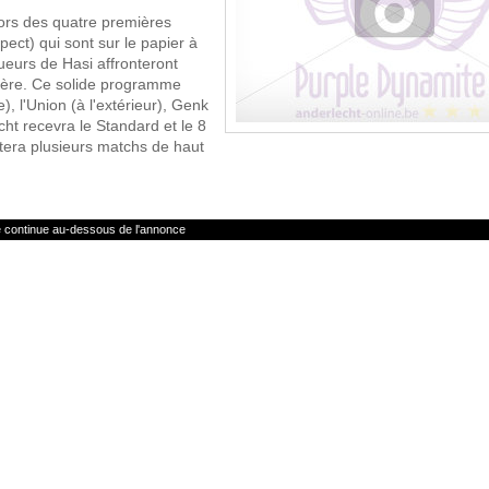
lors des quatre premières
ect) qui sont sur le papier à
oueurs de Hasi affronteront
rnière. Ce solide programme
 l'Union (à l'extérieur), Genk
cht recevra le Standard et le 8
tera plusieurs matchs de haut
le continue au-dessous de l'annonce