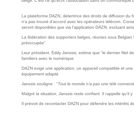
belge. C'est ce qu'écrit l'association dans un communiqué d
La plateforme DAZN, détentrice des droits de diffusion du f
n’a pas trouvé d’accord avec les opérateurs télécom. Cons
seront disponibles que via l’application DAZN, excluant ai
La fédération des supporters belges, réunies sous Belgian
préoccupée”.
Leur président, Eddy Janssis, estime que “le dernier filet d
familiers avec le numérique.
DAZN exige une application, un appareil compatible et une 
équipement adapté.
Janssis souligne : “
Tout le monde n’a pas une télé connect
Malgré la situation, Janssis reste confiant. Il rappelle qu’i
Il prévoit de recontacter DAZN pour défendre les intérêts d