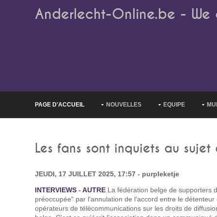
Anderlecht-Online.be - We 
PAGE D'ACCUEIL
NOUVELLES
EQUIPE
MU
Les fans sont inquiets au sujet
JEUDI, 17 JUILLET 2025, 17:57 - purpleketje
INTERVIEWS
-
AUTRE
La fédération belge de supporters d
préoccupée" par l'annulation de l'accord entre le détenteur
opérateurs de télécommunications sur les droits de diffusio