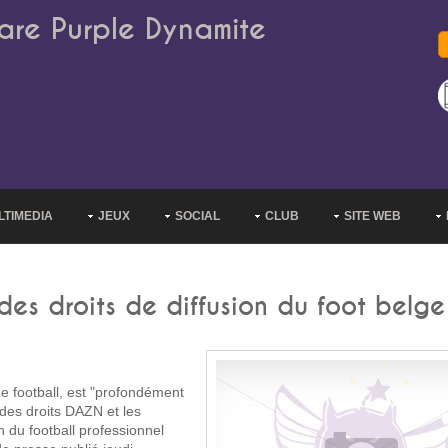
are Purple Dynamite
LTIMEDIA
JEUX
SOCIAL
CLUB
SITE WEB
 des droits de diffusion du foot belge
e football, est "profondément
 des droits DAZN et les
n du football professionnel