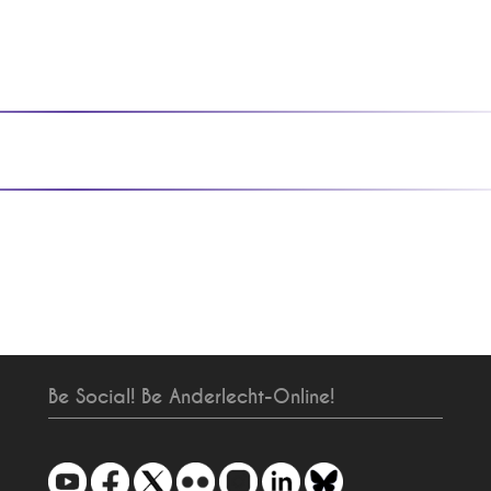
Be Social! Be Anderlecht-Online!