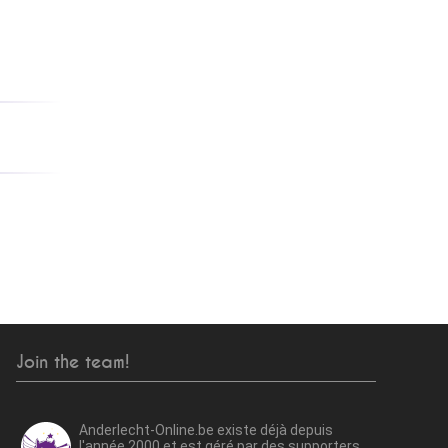
Join the team!
Anderlecht-Online.be existe déjà depuis
l'année 2000 et est géré par des supporters.