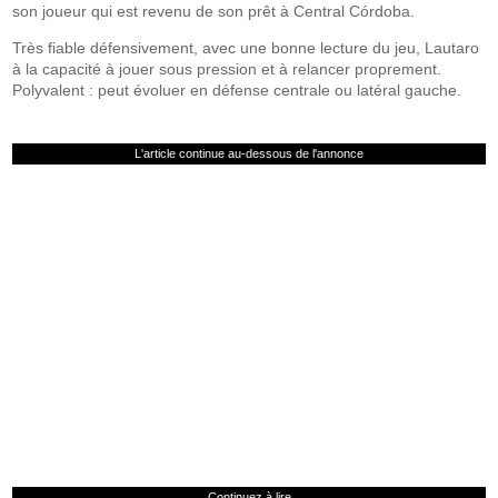
son joueur qui est revenu de son prêt à Central Córdoba.
Très fiable défensivement, avec une bonne lecture du jeu, Lautaro
à la capacité à jouer sous pression et à relancer proprement.
Polyvalent : peut évoluer en défense centrale ou latéral gauche.
L'article continue au-dessous de l'annonce
Continuez à lire