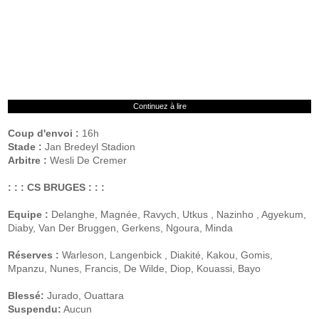
Continuez à lire
Coup d'envoi :
16h
Stade :
Jan Bredeyl Stadion
Arbitre :
Wesli De Cremer
: : : CS BRUGES : : :
Equipe :
Delanghe, Magnée, Ravych, Utkus , Nazinho , Agyekum,
Diaby, Van Der Bruggen, Gerkens, Ngoura, Minda
Réserves :
Warleson, Langenbick , Diakité, Kakou, Gomis,
Mpanzu, Nunes, Francis, De Wilde, Diop, Kouassi, Bayo
Blessé:
Jurado, Ouattara
Suspendu:
Aucun