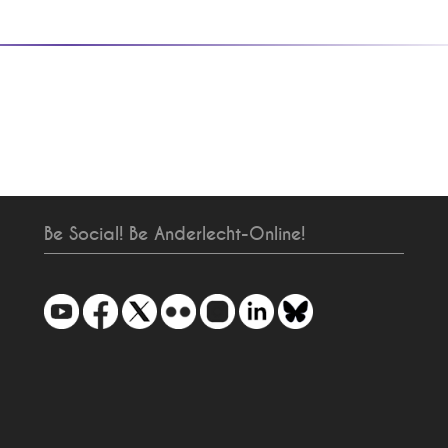
Be Social! Be Anderlecht-Online!