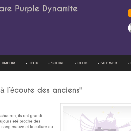
are Purple Dynamite
LTIMEDIA
JEUX
SOCIAL
CLUB
SITE WEB
 à l’écoute des anciens"
chueren, ils ont grandi
oujours été proche des
le sang mauve et la culture du