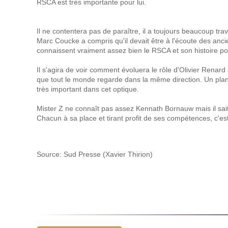
RSCA est très importante pour lui.
Il ne contentera pas de paraître, il a toujours beaucoup trav
Marc Coucke a compris qu'il devait être à l'écoute des anci
connaissent vraiment assez bien le RSCA et son histoire po
Il s'agira de voir comment évoluera le rôle d'Olivier Renard af
que tout le monde regarde dans la même direction. Un plan s
très important dans cet optique.
Mister Z ne connaît pas assez Kennath Bornauw mais il sait qu
Chacun à sa place et tirant profit de ses compétences, c'e
Source: Sud Presse (Xavier Thirion)