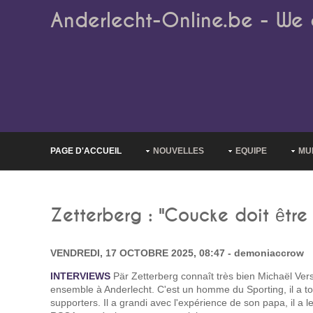
Anderlecht-Online.be - We 
PAGE D'ACCUEIL
NOUVELLES
EQUIPE
MU
Zetterberg : "Coucke doit être
VENDREDI, 17 OCTOBRE 2025, 08:47 - demoniaccrow
INTERVIEWS
Pär Zetterberg connaît très bien Michaël Vers
ensemble à Anderlecht. C'est un homme du Sporting, il a t
supporters. Il a grandi avec l'expérience de son papa, il a 