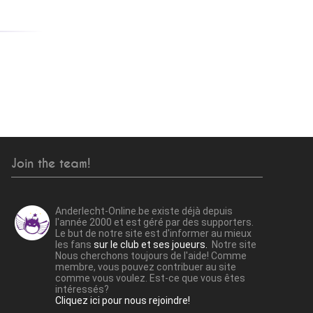
Join the team!
Anderlecht-Online.be existe déjà depuis
l'année 2000 et est géré par des supporters.
Le but de notre site est d'informer au mieux
les fans
sur le club et ses joueurs.
Notre site
Nous cherchons toujours de l'aide! Comme
membre, vous pouvez contribuer au site
comme vous voulez. Est-ce que vous êtes
intéressés?
Cliquez ici pour nous rejoindre!