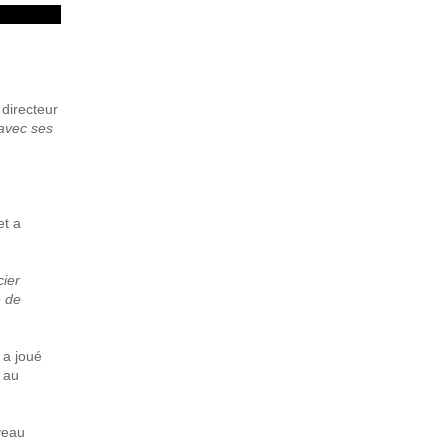
 directeur
 avec ses
et a
cier
e de
 a joué
é au
veau