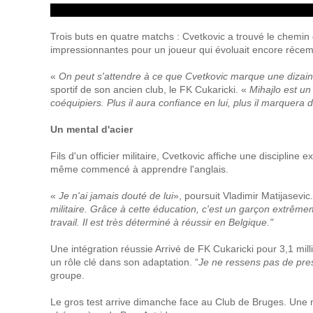
Trois buts en quatre matchs : Cvetkovic a trouvé le chemin
impressionnantes pour un joueur qui évoluait encore réce
«
On peut s'attendre à ce que Cvetkovic marque une dizain
sportif de son ancien club, le FK Cukaricki. «
Mihajlo est un
coéquipiers. Plus il aura confiance en lui, plus il marquera 
Un mental d'acier
Fils d'un officier militaire, Cvetkovic affiche une discipline
même commencé à apprendre l'anglais.
«
Je n'ai jamais douté de lui
», poursuit Vladimir Matijasevic.
militaire. Grâce à cette éducation, c'est un garçon extrême
travail. Il est très déterminé à réussir en Belgique."
Une intégration réussie Arrivé de FK Cukaricki pour 3,1 mill
un rôle clé dans son adaptation. “
Je ne ressens pas de pres
groupe.
Le gros test arrive dimanche face au Club de Bruges. Une n