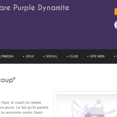
are Purple Dynamite
LTIMEDIA
JEUX
SOCIAL
CLUB
SITE WEB
coup"
 Hasi, le coach lui répété
e jeune. Le fait qu'ils parlent
 la rencontre contre Saint-