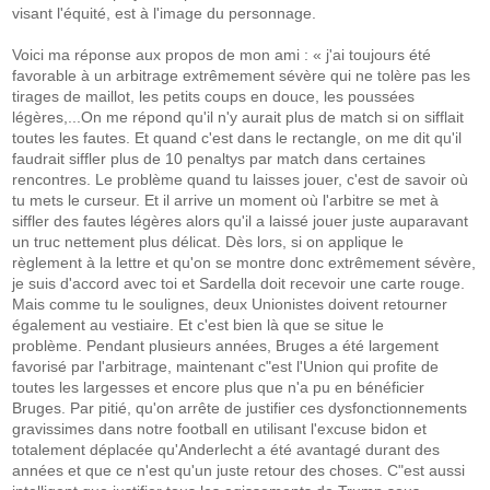
visant l'équité, est à l'image du personnage.
Voici ma réponse aux propos de mon ami : « j'ai toujours été
favorable à un arbitrage extrêmement sévère qui ne tolère pas les
tirages de maillot, les petits coups en douce, les poussées
légères,...On me répond qu'il n'y aurait plus de match si on sifflait
toutes les fautes. Et quand c'est dans le rectangle, on me dit qu'il
faudrait siffler plus de 10 penaltys par match dans certaines
rencontres. Le problème quand tu laisses jouer, c'est de savoir où
tu mets le curseur. Et il arrive un moment où l'arbitre se met à
siffler des fautes légères alors qu'il a laissé jouer juste auparavant
un truc nettement plus délicat. Dès lors, si on applique le
règlement à la lettre et qu'on se montre donc extrêmement sévère,
je suis d'accord avec toi et Sardella doit recevoir une carte rouge.
Mais comme tu le soulignes, deux Unionistes doivent retourner
également au vestiaire. Et c'est bien là que se situe le
problème. Pendant plusieurs années, Bruges a été largement
favorisé par l'arbitrage, maintenant c"est l'Union qui profite de
toutes les largesses et encore plus que n'a pu en bénéficier
Bruges. Par pitié, qu'on arrête de justifier ces dysfonctionnements
gravissimes dans notre football en utilisant l'excuse bidon et
totalement déplacée qu'Anderlecht a été avantagé durant des
années et que ce n'est qu'un juste retour des choses. C"est aussi