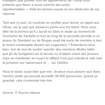
intelligent que justifier tous les agissements de Trump sous
prétexte que Nixon a aussi commis des actes
répréhensibles. » Voilà les termes exacts et non édulcorés de ma
réponse.
Tant que j'y suis, Je voudrais en profiter pour lancer un appel aux
Ultras, car je sais que plusieurs parmi eux me lisent. Avez-vous
idée de la bronca qu'il y aurait eu dans le stade au moment de
l'exclusion de Sardella et tout au long de la seconde période si un
joueur du Standard ou de Bruges avait été exclu de manière à tout
le moins contestable devant ses supporters ? Entendons-nous
bien, loin de moi de vouloir susciter des réactions illicites telles
que jet de fumigènes sur le terrain ou d'objets visant des joueurs,
mais se manifester en huant et sifflant n'est pas interdit et cela met
la pression sur l'adversaire et … sur l'arbitre.
Vous le savez aussi bien que moi. Je peux vous assurer que dans
l'ancien stade qui pouvait accueillir 36.000 personnes, quand ça
gueulait, cela s'entendait très loin.
Source: © Source interne