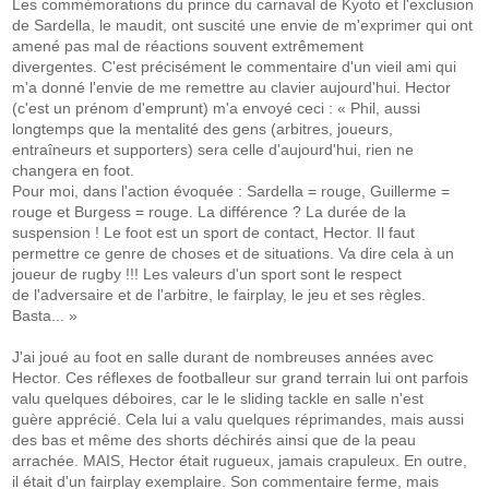
Les commémorations du prince du carnaval de Kyoto et l'exclusion
de Sardella, le maudit, ont suscité une envie de m'exprimer qui ont
amené pas mal de réactions souvent extrêmement
divergentes. C'est précisément le commentaire d'un vieil ami qui
m'a donné l'envie de me remettre au clavier aujourd'hui. Hector
(c'est un prénom d'emprunt) m'a envoyé ceci : « Phil, aussi
longtemps que la mentalité des gens (arbitres, joueurs,
entraîneurs et supporters) sera celle d'aujourd'hui, rien ne
changera en foot.
Pour moi, dans l'action évoquée : Sardella = rouge, Guillerme =
rouge et Burgess = rouge. La différence ? La durée de la
suspension ! Le foot est un sport de contact, Hector. Il faut
permettre ce genre de choses et de situations. Va dire cela à un
joueur de rugby !!! Les valeurs d'un sport sont le respect
de l'adversaire et de l'arbitre, le fairplay, le jeu et ses règles.
Basta... »
J'ai joué au foot en salle durant de nombreuses années avec
Hector. Ces réflexes de footballeur sur grand terrain lui ont parfois
valu quelques déboires, car le le sliding tackle en salle n'est
guère apprécié. Cela lui a valu quelques réprimandes, mais aussi
des bas et même des shorts déchirés ainsi que de la peau
arrachée. MAIS, Hector était rugueux, jamais crapuleux. En outre,
il était d'un fairplay exemplaire. Son commentaire ferme, mais