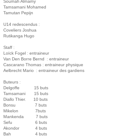
Soumah Almamy
Tamsamani Mohamed
Tamutan Pepijn
U14 redescendus :
Coveliers Joshua
Rutikanga Hugo
Staff :
Loïck Fogel : entraineur
Van Den Borre Bernd : entraineur
Cascarano Thomas : entraineur physique
Aelbrecht Mario : entraineur des gardiens
Buteurs :
Delgoffe 15 buts
Tamsamani 15 buts
Diallo Thier. 10 buts
Bonsu 7 buts
Mikelon 7buts
Mankenda 7 buts
Sefu 6 buts
Akondor 4 buts
Bah 4 buts