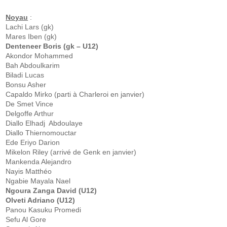
Noyau
:
Lachi Lars (gk)
Mares Iben (gk)
Denteneer Boris (gk – U12)
Akondor Mohammed
Bah Abdoulkarim
Biladi Lucas
Bonsu Asher
Capaldo Mirko (parti à Charleroi en janvier)
De Smet Vince
Delgoffe Arthur
Diallo Elhadj Abdoulaye
Diallo Thiernomouctar
Ede Eriyo Darion
Mikelon Riley (arrivé de Genk en janvier)
Mankenda Alejandro
Nayis Matthéo
Ngabie Mayala Nael
Ngoura Zanga David (U12)
Olveti Adriano (U12)
Panou Kasuku Promedi
Sefu Al Gore