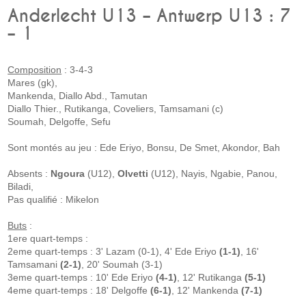
Anderlecht U13 – Antwerp U13 :
7
– 1
Composition
: 3-4-3
Mares (gk),
Mankenda, Diallo Abd., Tamutan
Diallo Thier., Rutikanga, Coveliers, Tamsamani (c)
Soumah, Delgoffe, Sefu
Sont montés au jeu : Ede Eriyo, Bonsu, De Smet, Akondor, Bah
Absents :
Ngoura
(U12),
Olvetti
(U12), Nayis, Ngabie, Panou,
Biladi,
Pas qualifié : Mikelon
Buts
:
1ere quart-temps :
2eme quart-temps : 3' Lazam (0-1), 4' Ede Eriyo
(1-1)
, 16'
Tamsamani
(2-1)
, 20' Soumah (3-1)
3eme quart-temps : 10' Ede Eriyo
(4-1)
, 12' Rutikanga
(5-1)
4eme quart-temps : 18' Delgoffe
(6-1)
, 12' Mankenda
(7-1)