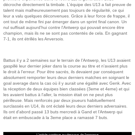
décroche directement la timbale. L'équipe des U13 a fait preuve de
talent mais malheureusement pas toujours de régularité, ce qui
leur a valu quelques déconvenues. Grâce à leur force de frappe, il
ont tout de même fini par émerger dans un sprint final canon. Un
nul suffisait aujourd'hui contre l'Antwerp qui pouvait encore être
champion, mais ils ne se sont pas contentés de cela. En gagnant
7-1, ils ont étrillés les Anversois.
Battus il y a 2 semaines sur le terrain de l'Antwerp, les U13 avaient
gaspillé leur dernier joker dans la course au titre et n'avaient plus
le droit à l'erreur. Pour être sacrés, ils devaient par conséquent
absolument remporter leurs deux derniers matches en soignant le
goal average dans la cas où il y aurait une égalité avec Genk. Avec
la réception de deux équipes bien classées (3eme et 4eme) et qui
les avaient battus à l'aller, la mission était on ne peut plus
périlleuse. Mais renforcés par deux joueurs habituellement
surclassés en U14, ils ont éclaté leurs deux derniers adversaires.
Ils ont d'abord passé 13 buts mercredi à Gand et l'Antwerp qui
était en embuscade à la 3eme place a ramassé 7 buts.
L'article continue au-dessous de l'annonce