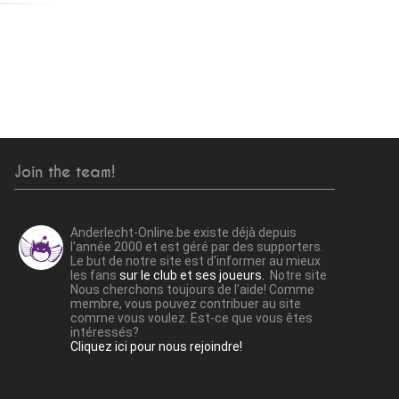
Join the team!
Anderlecht-Online.be existe déjà depuis
l'année 2000 et est géré par des supporters.
Le but de notre site est d'informer au mieux
les fans
sur le club et ses joueurs.
Notre site
Nous cherchons toujours de l'aide! Comme
membre, vous pouvez contribuer au site
comme vous voulez. Est-ce que vous êtes
intéressés?
Cliquez ici pour nous rejoindre!