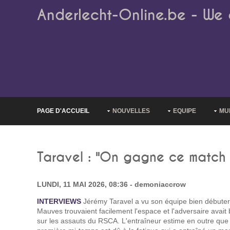
Anderlecht-Online.be - We 
PAGE D'ACCUEIL
NOUVELLES
EQUIPE
MU
Taravel : "On gagne ce match s
LUNDI, 11 MAI 2026, 08:36 - demoniaccrow
INTERVIEWS
Jérémy Taravel a vu son équipe bien débuter 
Mauves trouvaient facilement l'espace et l'adversaire avai
sur les assauts du RSCA. L'entraîneur estime en outre que 