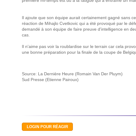
première mi-temps est dû à la fatigue qui a entraîné un ma
Il ajoute que son équipe aurait certainement gagné sans cett
réaction de Mihajlo Cvetkovic qui a été provoqué par le dé
demandé à son équipe de faire preuve d'intelligence en deu
cas.
Il n'aime pas voir la roublardise sur le terrain car cela pr
une bonne préparation pour la finale de la coupe de Belgiqu
Source: La Dernière Heure (Romain Van Der Pluym)
Sud Presse (Etienne Pairoux)