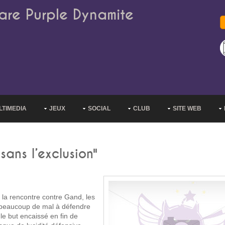
are Purple Dynamite
LTIMEDIA
JEUX
SOCIAL
CLUB
SITE WEB
ans l’exclusion"
la rencontre contre Gand, les
t beaucoup de mal à défendre
le but encaissé en fin de