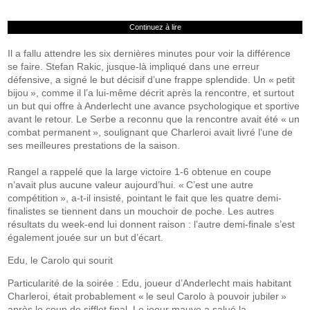
Continuez à lire
Il a fallu attendre les six dernières minutes pour voir la différence
se faire. Stefan Rakic, jusque-là impliqué dans une erreur
défensive, a signé le but décisif d’une frappe splendide. Un « petit
bijou », comme il l’a lui-même décrit après la rencontre, et surtout
un but qui offre à Anderlecht une avance psychologique et sportive
avant le retour. Le Serbe a reconnu que la rencontre avait été « un
combat permanent », soulignant que Charleroi avait livré l’une de
ses meilleures prestations de la saison.
Rangel a rappelé que la large victoire 1-6 obtenue en coupe
n’avait plus aucune valeur aujourd’hui. « C’est une autre
compétition », a-t-il insisté, pointant le fait que les quatre demi-
finalistes se tiennent dans un mouchoir de poche. Les autres
résultats du week-end lui donnent raison : l’autre demi-finale s’est
également jouée sur un but d’écart.
Edu, le Carolo qui sourit
Particularité de la soirée : Edu, joueur d’Anderlecht mais habitant
Charleroi, était probablement « le seul Carolo à pouvoir jubiler »
après le coup de sifflet final. Le joeur mauve a salué la