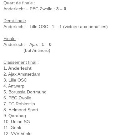
Quart de finale
:
Anderlecht – PEC Zwolle :
3 – 0
Demi-finale
:
Anderlecht – Lille OSC : 1 – 1 (victoire aux penalties)
Finale
:
Anderlecht – Ajax :
1 – 0
(but Antinoro)
Classement final
:
1. Anderlecht
2. Ajax Amsterdam
3. Lille OSC
4. Antwerp
5. Borussia Dortmund
6. PEC Zwolle
7. FC Robinstijn
8. Helmond Sport
9. Qarabag
10. Union SG
11. Genk
12. VVV Venlo