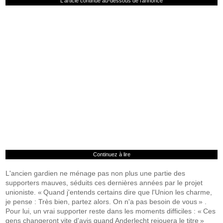
L'article continue au-dessous de l'annonce
Continuez à lire
L'ancien gardien ne ménage pas non plus une partie des
supporters mauves, séduits ces dernières années par le projet
unioniste. « Quand j'entends certains dire que l'Union les charme,
je pense : Très bien, partez alors. On n'a pas besoin de vous » .
Pour lui, un vrai supporter reste dans les moments difficiles : « Ces
gens changeront vite d'avis quand Anderlecht rejouera le titre »