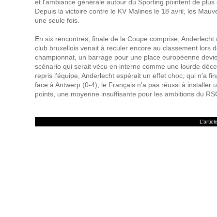
et l'ambiance générale autour du Sporting pointent de plus 
Depuis la victoire contre le KV Malines le 18 avril, les Mau
une seule fois.
En six rencontres, finale de la Coupe comprise, Anderlecht n
club bruxellois venait à reculer encore au classement lors 
championnat, un barrage pour une place européenne devi
scénario qui serait vécu en interne comme une lourde déce
repris l'équipe, Anderlecht espérait un effet choc, qui n'a f
face à Antwerp (0-4), le Français n'a pas réussi à installer 
points, une moyenne insuffisante pour les ambitions du RS
L'artic