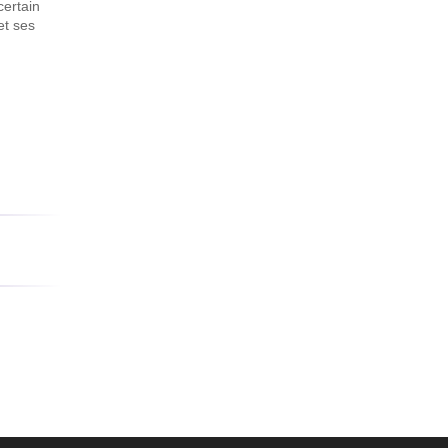
certain
et ses