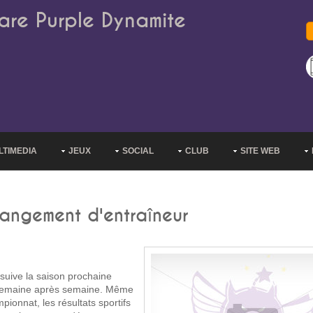
are Purple Dynamite
LTIMEDIA
JEUX
SOCIAL
CLUB
SITE WEB
hangement d'entraîneur
suive la saison prochaine
 semaine après semaine. Même
mpionnat, les résultats sportifs