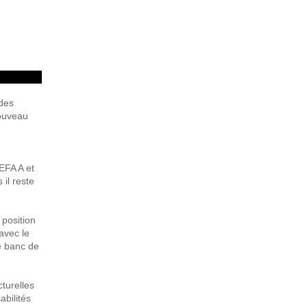
 des
nouveau
EFA A et
 il reste
 position
avec le
e banc de
cturelles
abilités