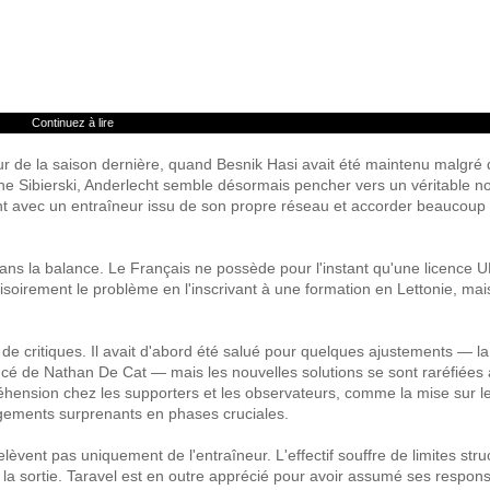
Continuez à lire
reur de la saison dernière, quand Besnik Hasi avait été maintenu malgré
toine Sibierski, Anderlecht semble désormais pencher vers un véritable 
ement avec un entraîneur issu de son propre réseau et accorder beaucoup
ans la balance. Le Français ne possède pour l'instant qu'une licence U
isoirement le problème en l'inscrivant à une formation en Lettonie, mais
 de critiques. Il avait d'abord été salué pour quelques ajustements — la
é de Nathan De Cat — mais les nouvelles solutions se sont raréfiées 
réhension chez les supporters et les observateurs, comme la mise sur l
ngements surprenants en phases cruciales.
èvent pas uniquement de l'entraîneur. L'effectif souffre de limites stru
la sortie. Taravel est en outre apprécié pour avoir assumé ses respons