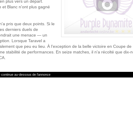
en plus vers un départ.
ve et Blanc n'ont plus gagné
'a pris que deux points. Si le
des derniers duels de
endrait une menace — un
ption. Lorsque Taravel a
inalement que peu eu lieu. À l'exception de la belle victoire en Coupe de
une stabilité de performances. En seize matches, il n'a récolté que dix-
CA.
le continue au-dessous de l'annonce