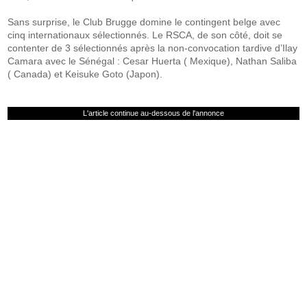
Sans surprise, le Club Brugge domine le contingent belge avec
cinq internationaux sélectionnés. Le RSCA, de son côté, doit se
contenter de 3 sélectionnés après la non-convocation tardive d’Ilay
Camara avec le Sénégal : Cesar Huerta ( Mexique), Nathan Saliba
( Canada) et Keisuke Goto (Japon).
L'article continue au-dessous de l'annonce