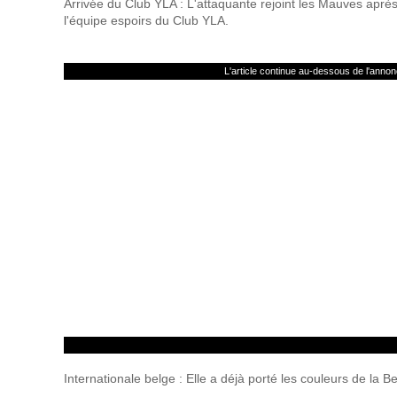
Arrivée du Club YLA : L'attaquante rejoint les Mauves aprè
l'équipe espoirs du Club YLA.
L'article continue au-dessous de l'anno
Internationale belge : Elle a déjà porté les couleurs de la 