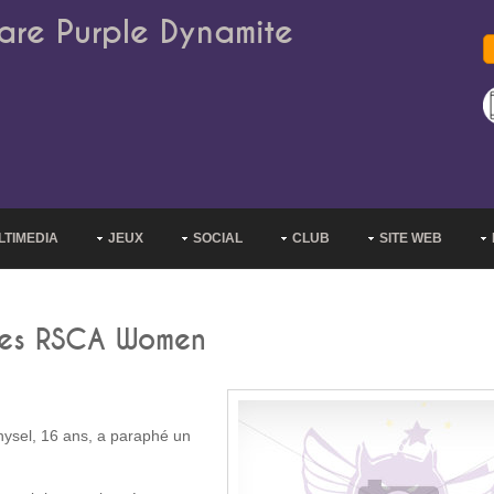
are Purple Dynamite
LTIMEDIA
JEUX
SOCIAL
CLUB
SITE WEB
 les RSCA Women
hysel, 16 ans, a paraphé un