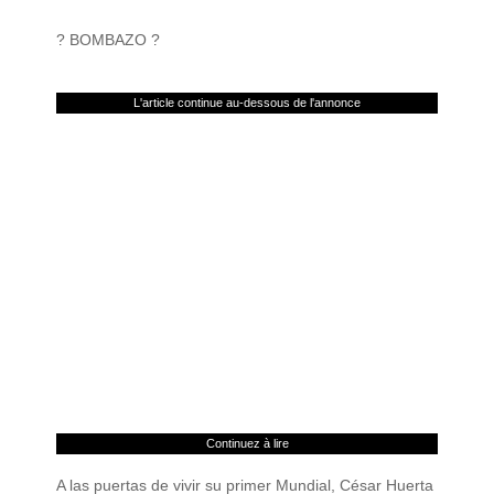
? BOMBAZO ?
L'article continue au-dessous de l'annonce
Continuez à lire
A las puertas de vivir su primer Mundial, César Huerta