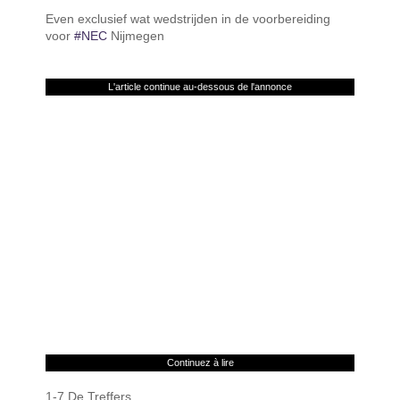
Even exclusief wat wedstrijden in de voorbereiding
voor
#NEC
Nijmegen
L'article continue au-dessous de l'annonce
Continuez à lire
1-7 De Treffers