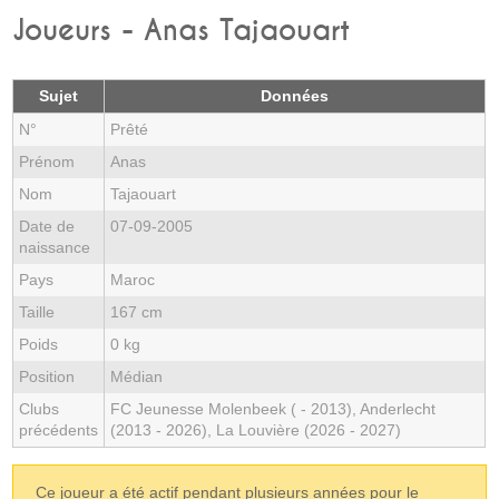
Joueurs - Anas Tajaouart
Sujet
Données
N°
Prêté
Prénom
Anas
Nom
Tajaouart
Date de
07-09-2005
naissance
Pays
Maroc
Taille
167 cm
Poids
0 kg
Position
Médian
Clubs
FC Jeunesse Molenbeek ( - 2013), Anderlecht
précédents
(2013 - 2026), La Louvière (2026 - 2027)
Ce joueur a été actif pendant plusieurs années pour le