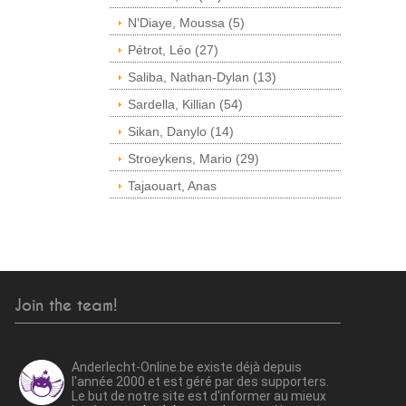
N'Diaye, Moussa (5)
Pétrot, Léo (27)
Saliba, Nathan-Dylan (13)
Sardella, Killian (54)
Sikan, Danylo (14)
Stroeykens, Mario (29)
Tajaouart, Anas
Join the team!
Anderlecht-Online.be existe déjà depuis
l'année 2000 et est géré par des supporters.
Le but de notre site est d'informer au mieux