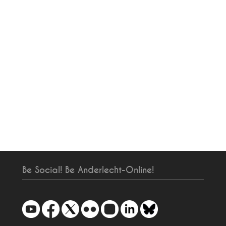
Be Social! Be Anderlecht-Online!