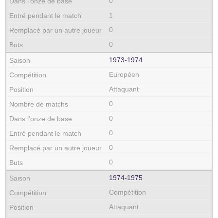
0
1
0
0
1973‑1974
Européen
Attaquant
0
0
0
0
0
1974‑1975
Compétition
Attaquant