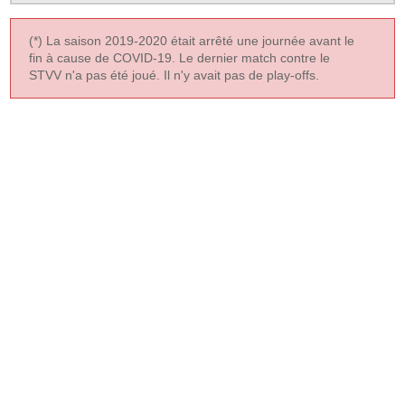
(*) La saison 2019-2020 était arrêté une journée avant le
fin à cause de COVID-19. Le dernier match contre le
STVV n'a pas été joué. Il n'y avait pas de play-offs.