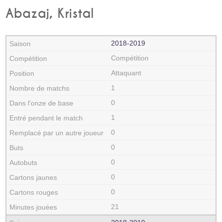
Abazaj, Kristal
2018‑2019
Compétition
Attaquant
1
0
1
0
0
0
0
0
21