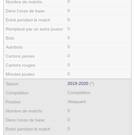
0
0
0
0
0
0
0
0
0
2019‑2020
(*)
Compétition
Attaquant
0
0
0