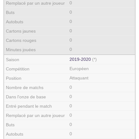
0
0
0
0
0
0
2019‑2020
(*)
Européen
Attaquant
0
0
0
0
0
0