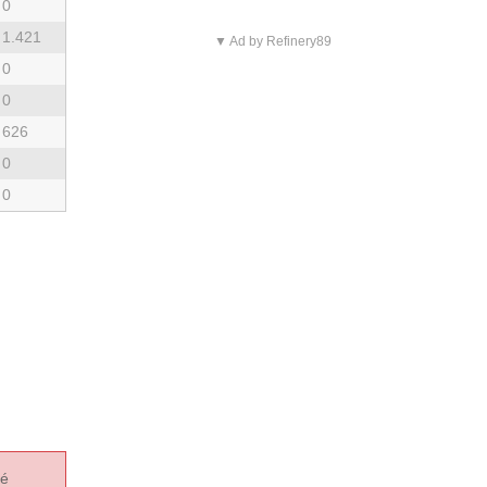
0
1.421
▼ Ad by Refinery89
0
0
626
0
0
té