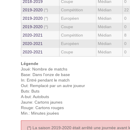
2018‑2019
Coupe
Médian
0
2019‑2020
(*)
Compétition
Médian
22
2019‑2020
(*)
Européen
Médian
0
2019‑2020
(*)
Coupe
Médian
0
2020‑2021
Compétition
Médian
8
2020‑2021
Européen
Médian
0
2020‑2021
Coupe
Médian
0
Légende
Joué: Nombre de matchs
Base: Dans l'onze de base
In: Entré pendant le match
Out: Remplacé par un autre joueur
Buts: Buts
A-but: Autobuts
Jaune: Cartons jaunes
Rouge: Cartons rouges
Min.: Minutes jouées
(*) La saison 2019-2020 était arrêté une journée avant 