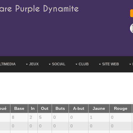
are Purple Dynamite
LTIMEDIA
JEUX
SOCIAL
CLUB
SITE WEB
oué
Base
In
Out
Buts
A-but
Jaune
Rouge
8
2
5
0
0
1
0
0
0
0
0
0
0
0