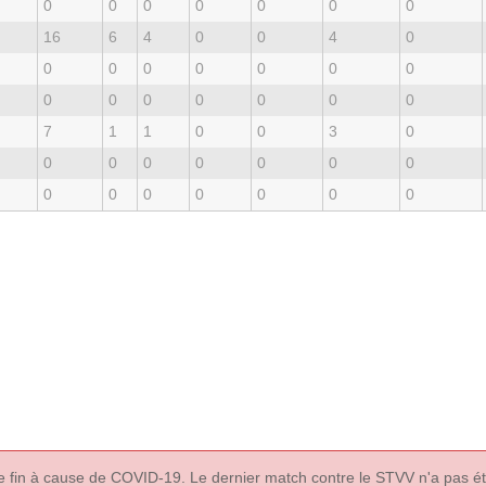
0
0
0
0
0
0
0
16
6
4
0
0
4
0
0
0
0
0
0
0
0
0
0
0
0
0
0
0
7
1
1
0
0
3
0
0
0
0
0
0
0
0
0
0
0
0
0
0
0
le fin à cause de COVID-19. Le dernier match contre le STVV n'a pas é