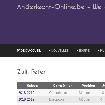
Anderlecht-Online.be - We 
PAGE D'ACCUEIL
NOUVELLES
EQUIPE
MU
Zulj, Peter
Saison
Compétition
Position
J
2018‑2019
Compétition
Médian
10
2018‑2019
Européen
Médian
0