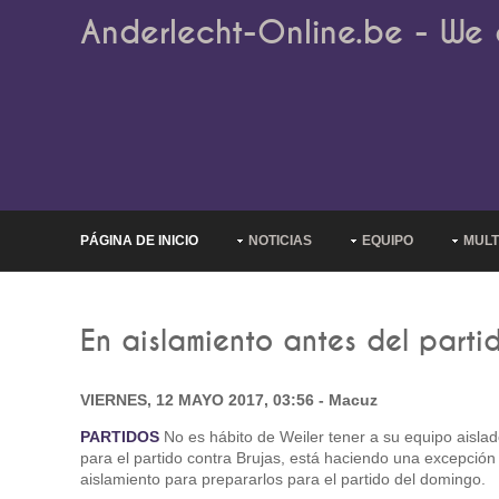
Anderlecht-Online.be - We 
PÁGINA DE INICIO
NOTICIAS
EQUIPO
MULT
En aislamiento antes del parti
VIERNES, 12 MAYO 2017, 03:56 - Macuz
PARTIDOS
No es hábito de Weiler tener a su equipo aisla
para el partido contra Brujas, está haciendo una excepción 
aislamiento para prepararlos para el partido del domingo.