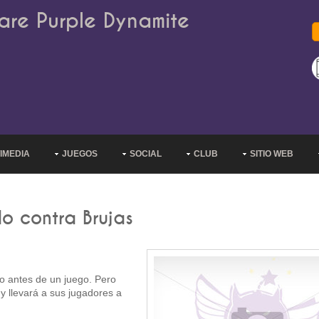
are Purple Dynamite
IMEDIA
JUEGOS
SOCIAL
CLUB
SITIO WEB
do contra Brujas
do antes de un juego. Pero
y llevará a sus jugadores a