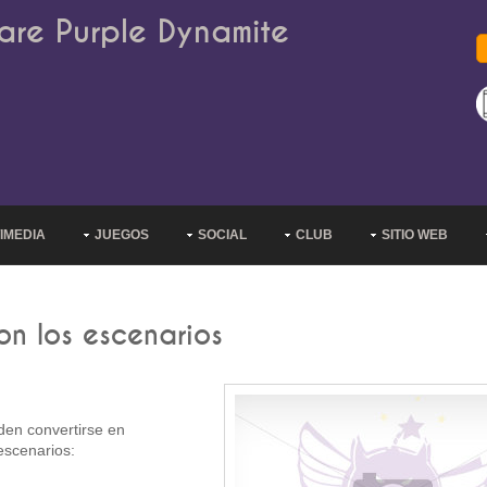
are Purple Dynamite
IMEDIA
JUEGOS
SOCIAL
CLUB
SITIO WEB
n los escenarios
den convertirse en
escenarios: