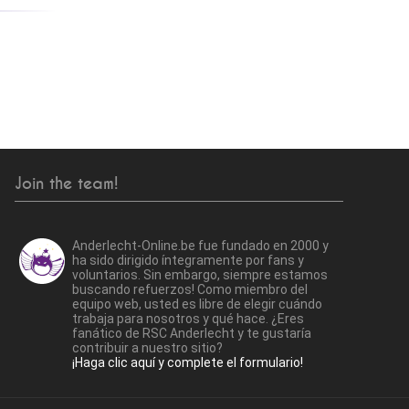
Join the team!
Anderlecht-Online.be fue fundado en 2000 y
ha sido dirigido íntegramente por fans y
voluntarios. Sin embargo, siempre estamos
buscando refuerzos! Como miembro del
equipo web, usted es libre de elegir cuándo
trabaja para nosotros y qué hace. ¿Eres
fanático de RSC Anderlecht y te gustaría
contribuir a nuestro sitio?
¡Haga clic aquí y complete el formulario!