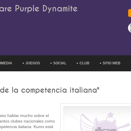
are Purple Dynamite
IMEDIA
JUEGOS
SOCIAL
CLUB
SITIO WEB
 de la competencia italiana"
iso hablar mucho sobre el
tantos clubes nacionales como
mpetencia italiana. Kums está