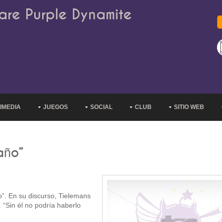
are Purple Dynamite
IMEDIA
JUEGOS
SOCIAL
CLUB
SITIO WEB
año”
o”. En su discurso, Tielemans
“Sin él no podría haberlo