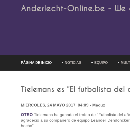
Anderlecht-Online.be - We 
PÁGINA DE INICIO
NOTICIAS
EQUIPO
MULT
Tielemans es “El futbolista del 
MIÉRCOLES, 24 MAYO 2017, 04:09 - Macuz
OTRO
Tielemans ha ganado el trofeo de “Futbolista del añ
agradeció a su compañero de equipo Leander Dendoncker. 
hecho”.