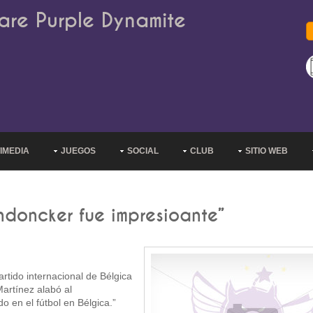
are Purple Dynamite
IMEDIA
JUEGOS
SOCIAL
CLUB
SITIO WEB
ndoncker fue impresioante”
rtido internacional de Bélgica
artínez alabó al
o en el fútbol en Bélgica.”